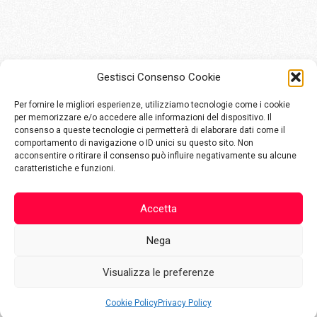
Gestisci Consenso Cookie
Per fornire le migliori esperienze, utilizziamo tecnologie come i cookie
per memorizzare e/o accedere alle informazioni del dispositivo. Il
consenso a queste tecnologie ci permetterà di elaborare dati come il
comportamento di navigazione o ID unici su questo sito. Non
Via Aldo Moro, 48
acconsentire o ritirare il consenso può influire negativamente su alcune
25124 Brescia
caratteristiche e funzioni.
info@komete.io
Accetta
+39 030800432
Nega
Visualizza le preferenze
P.IVA: 04266360983
Cookie Policy
Privacy Policy
Cookie Policy
Privacy Policy