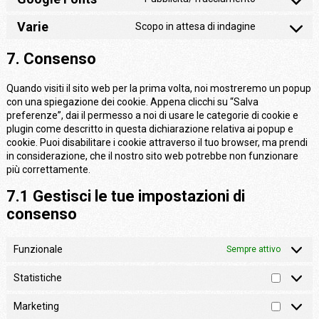
Consent
to
Varie
Scopo in attesa di indagine
service
Consent
google-
to
fonts
service
7. Consenso
varie
Quando visiti il sito web per la prima volta, noi mostreremo un popup
con una spiegazione dei cookie. Appena clicchi su “Salva
preferenze”, dai il permesso a noi di usare le categorie di cookie e
plugin come descritto in questa dichiarazione relativa ai popup e
cookie. Puoi disabilitare i cookie attraverso il tuo browser, ma prendi
in considerazione, che il nostro sito web potrebbe non funzionare
più correttamente.
7.1 Gestisci le tue impostazioni di
consenso
Funzionale
Sempre attivo
Statistiche
Statisti
Marketing
Marketi