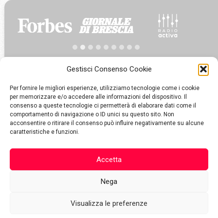
Gestisci Consenso Cookie
Per fornire le migliori esperienze, utilizziamo tecnologie come i cookie
per memorizzare e/o accedere alle informazioni del dispositivo. Il
consenso a queste tecnologie ci permetterà di elaborare dati come il
comportamento di navigazione o ID unici su questo sito. Non
Via Aldo Moro, 48
acconsentire o ritirare il consenso può influire negativamente su alcune
25124 Brescia
caratteristiche e funzioni.
info@komete.io
Accetta
+39 030800432
Nega
Visualizza le preferenze
P.IVA: 04266360983
Cookie Policy
Privacy Policy