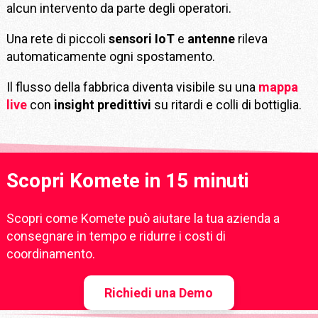
alcun intervento da parte degli operatori.
Una rete di piccoli
sensori IoT
e
antenne
rileva
automaticamente ogni spostamento.
Il flusso della fabbrica diventa visibile su una
mappa
live
con
insight predittivi
su ritardi e colli di bottiglia.
Scopri Komete in 15 minuti
Scopri come Komete può aiutare la tua azienda a
consegnare in tempo e ridurre i costi di
coordinamento.
Richiedi una Demo