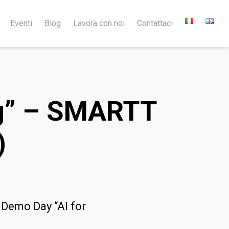
Eventi
Blog
Lavora con noi
Contattaci
ng” – SMARTT
)
l Demo Day “AI for