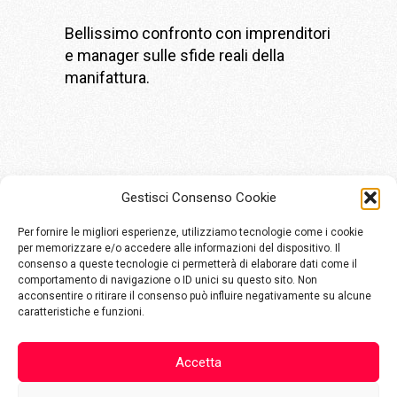
Bellissimo confronto con imprenditori
e manager sulle sfide reali della
manifattura.
Gestisci Consenso Cookie
Per fornire le migliori esperienze, utilizziamo tecnologie come i cookie
per memorizzare e/o accedere alle informazioni del dispositivo. Il
consenso a queste tecnologie ci permetterà di elaborare dati come il
comportamento di navigazione o ID unici su questo sito. Non
Via Aldo Moro, 48
acconsentire o ritirare il consenso può influire negativamente su alcune
25124 Brescia
caratteristiche e funzioni.
info@komete.io
Accetta
+39 030800432